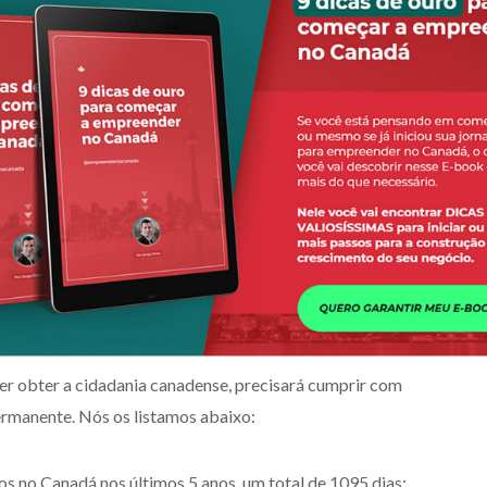
és do processo de imigração. Ela permite que a pessoa
r, trabalhar sem limite de horários. Além disso,
ma espécie de taxa) mais barato em colleges e
a benefícios como plano de saúde provincial e mais
migração, acima da residência permanente. Isso porque,
canadense completo, com direito a passaporte
idade para cargos políticos.
nia canadense?
er obter a cidadania canadense, precisará cumprir com
permanente. Nós os listamos abaixo:
os no Canadá nos últimos 5 anos, um total de 1095 dias;