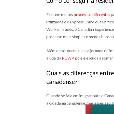
Como conseguir a residê
Existem muitos
processos diferentes
pa
utilizados é o Express Entry, que unific
Worker Trades, o Canadian Experience C
processo mais simples e menos burocrá
Além disso, quem inicia a jornada de 
ajuda do
PGWP
, pois ele ajuda a somar
Quais as diferenças entr
canadense?
Quando se fala em imigrar para o Cana
a cidadania canadense, mas esses são s