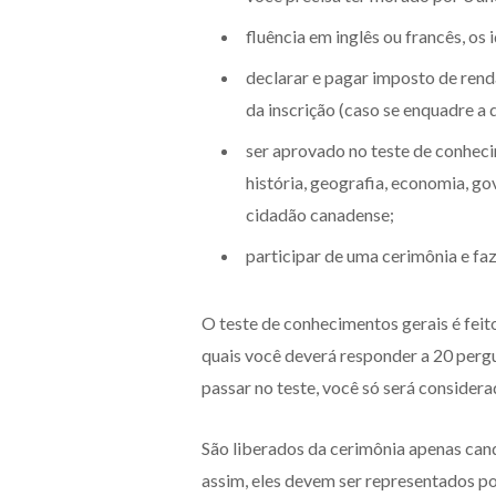
fluência em inglês ou francês, os 
declarar e pagar imposto de rend
da inscrição (caso se enquadre a
ser aprovado no teste de conheci
história, geografia, economia, g
cidadão canadense;
participar de uma cerimônia e faz
O teste de conhecimentos gerais é feit
quais você deverá responder a 20 pergu
passar no teste, você só será consider
São liberados da cerimônia apenas cand
assim, eles devem ser representados por