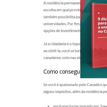
A residência permanente é obtida atrav
escolha em qual província e cidade mora
também possibilita pagar um tuition (u
universidades. Por fim, ela proporcion
opções de investimentos bancários.
Já a cidadania é o topo da jornada de i
ao obtê-la, você se torna um cidadão 
canadense, voto nas eleições e elegibil
Como conseguir a cidada
Se você é apaixonado pelo Canadá e qu
alguns requisitos, além da residência 
você precisa ter morado por 3 an