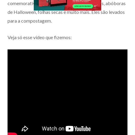
comemorativas como árvores de natal naturais, abóboras
de Halloween, folhas secas e muito mais. Eles são levados
para a compostagem.
Veja só esse vídeo que fizemos: