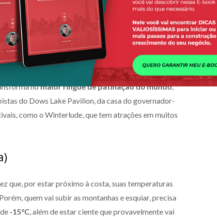
tir tudo isso sem precisar enfrentar a neve e a chuva.
e as cidades mais frias do Canadá, com uma média de –
abaixo dos
-20°C
. Ela é considerada a sétima capital mais
ve médio de 175 cm.
ransforma no
maior ringue de patinação do mundo
,
pistas do Dows Lake Pavilion, da casa do governador-
stivais, como o Winterlude, que tem atrações em muitos
a)
vez que, por estar próximo à costa, suas temperaturas
orém, quem vai subir as montanhas e esquiar, precisa
 de
-15°C
, além de estar ciente que provavelmente vai