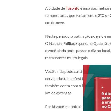
A cidade de
Toronto
é uma das melhore
temperaturas que variam entre
2°C e -
cm de neve.
Neste período, a patinação no gelo é u
O Nathan Phillips Square, na Queen Str
e você ainda pode passar o dia no loca
restaurantes muito legais.
Você ainda pode curtir os festivais de 
cervejarias), o Icefest (com a temática 
também conta com o PATH, uma cidade
km de extensão.
Por lá você encontra hotéis, shoppings,