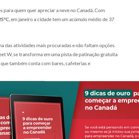
s para quem quer apreciar a neve no Canadá. Com
25°C
, em janeiro a cidade tem um acúmulo médio de 37
ma das atividades mais procuradas e não faltam opções.
eet W, se transforma em uma pista de patinação gratuita
l, que também conta com bares, cafeterias e
inverno, como o Winter Craft Beer Festival (festival de
das esculturas de gelo). Ah, e ainda por cima, a cidade
 subterrânea com quatro pisos subsolos e quase 30
 academias, restaurantes e muito mais. Ele é ligado a