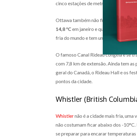
cinco estações de metrô e você pode cur
Ottawa também não fica para trás entr
14,8 °C
em janeiro e que pode chegar 
fria do mundo e tem um acúmulo de ne
O famoso Canal Rideau congela e se t
com 7,8 km de extensão. Ainda tem as 
geral do Canadá, o Rideau Hall e os fe
pontos da cidade.
Whistler (British Columbi
Whistler
não é a cidade mais fria, uma 
não costumam ficar abaixo dos -10°C. P
se preparar para encarar temperaturas