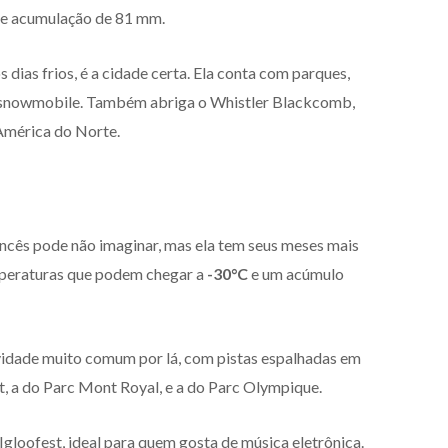
de acumulação de 81 mm.
s dias frios, é a cidade certa. Ela conta com parques,
de snowmobile. Também abriga o Whistler Blackcomb,
América do Norte.
cês pode não imaginar, mas ela tem seus meses mais
emperaturas que podem chegar a
-30°C
e um acúmulo
vidade muito comum por lá, com pistas espalhadas em
rt, a do Parc Mont Royal, e a do Parc Olympique.
Igloofest, ideal para quem gosta de música eletrônica.